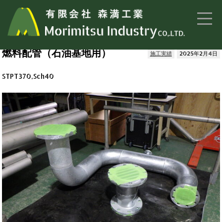
トップページ
>
施工実績
> 燃料配管（石油基地用）
燃料配管（石油基地用）
施工実績
2025年2月4日
STPT370,Sch40