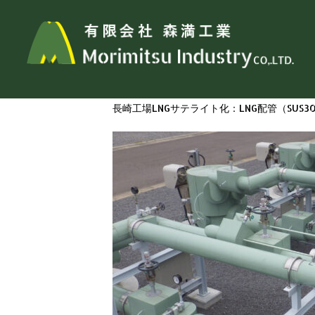
トップページ
>
施工実績
> 西部ガス長崎（株）
西部ガス長崎（株）
長崎工場LNGサテライト化：LNG配管（SUS3