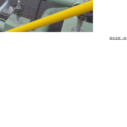
檜垣造船（株